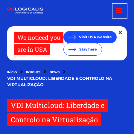
Passar
para
o
conteúdo
principal
We noticed you
Visit USA website
are in USA
Stay here
INÍCIO
INSIGHTS
NEWS
VDI MULTICLOUD: LIBERDADE E CONTROLO NA
VIRTUALIZAÇÃO
VDI Multicloud: Liberdade e
Controlo na Virtualização