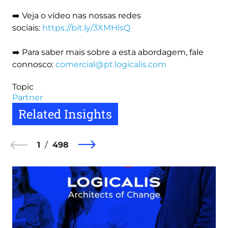
➡️ Veja o vídeo nas nossas redes
sociais:
https://bit.ly/3XMHlsQ
➡️ Para saber mais sobre a esta abordagem, fale
connosco:
comercial@pt.logicalis.com
Topic
Partner
Related Insights
1
498