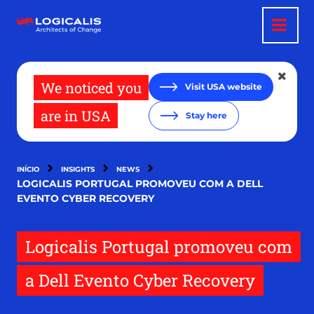
Passar
para
o
conteúdo
principal
We noticed you
Visit USA website
are in USA
Stay here
INÍCIO
INSIGHTS
NEWS
LOGICALIS PORTUGAL PROMOVEU COM A DELL
EVENTO CYBER RECOVERY
Logicalis Portugal promoveu com
a Dell Evento Cyber Recovery