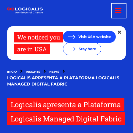
Passar
para
o
conteúdo
principal
We noticed you
Visit USA website
are in USA
Stay here
INÍCIO
INSIGHTS
NEWS
LOGICALIS APRESENTA A PLATAFORMA LOGICALIS
MANAGED DIGITAL FABRIC
Logicalis apresenta a Plataforma
Logicalis Managed Digital Fabric