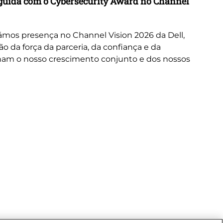
inguida com o Cybersecurity Award no Channel
Wo
A 
or
mos presença no Channel Vision 2026 da Dell,
ne
da força da parceria, da confiança e da
cus
nam o nosso crescimento conjunto e dos nossos