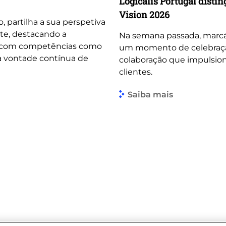
Logicalis Portugal dist
Vision 2026
o, partilha a sua perspetiva
te, destacando a
Na semana passada, marcá
, com competências como
um momento de celebração 
 a vontade contínua de
colaboração que impulsio
clientes.
Saiba mais