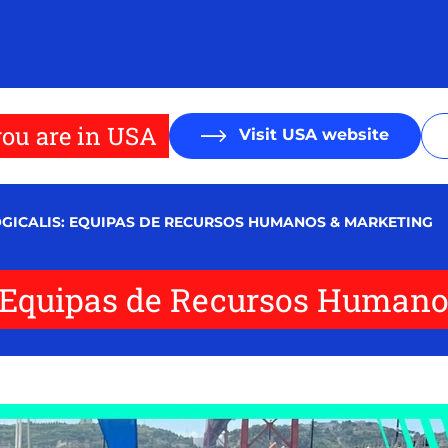
ou are in USA
Visit USA website
OGICALIS: EQUIPAS DE RECURSOS HUMANOS & MARKETING
: Equipas de Recursos Humano