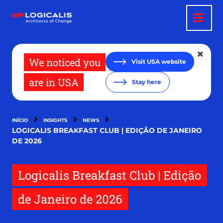
Passar
para
o
conteúdo
principal
We noticed you
Visit USA website
are in USA
Stay here
INÍCIO
INSIGHTS
NEWS
LOGICALIS BREAKFAST CLUB | EDIÇÃO DE JANEIRO
DE 2026
Logicalis Breakfast Club | Edição
de Janeiro de 2026