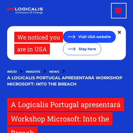
Passar
para
o
conteúdo
principal
We noticed you
Visit USA website
are in USA
Stay here
INÍCIO
INSIGHTS
NEWS
A LOGICALIS PORTUGAL APRESENTARÁ WORKSHOP
MICROSOFT: INTO THE BREACH
A Logicalis Portugal apresentará
Workshop Microsoft: Into the