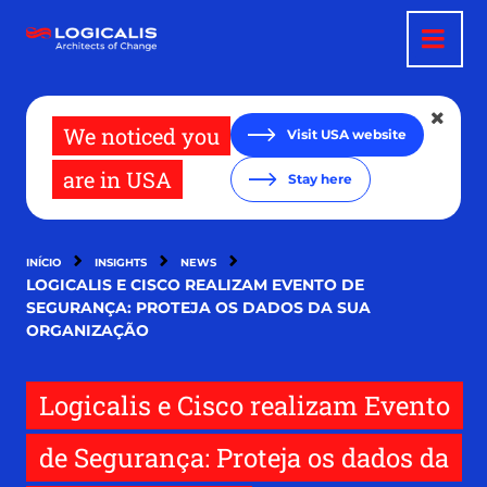
Passar
para
o
conteúdo
principal
We noticed you
Visit USA website
are in USA
Stay here
INÍCIO
INSIGHTS
NEWS
LOGICALIS E CISCO REALIZAM EVENTO DE
SEGURANÇA: PROTEJA OS DADOS DA SUA
ORGANIZAÇÃO
Logicalis e Cisco realizam Evento
de Segurança: Proteja os dados da