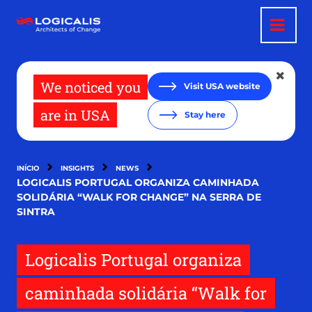
Passar
para
o
conteúdo
principal
We noticed you
Visit USA website
are in USA
Stay here
INÍCIO
INSIGHTS
NEWS
LOGICALIS PORTUGAL ORGANIZA CAMINHADA
SOLIDÁRIA “WALK FOR CHANGE” NA SERRA DE
SINTRA
Logicalis Portugal organiza
caminhada solidária “Walk for