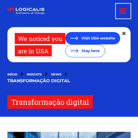
Passar
para
o
conteúdo
principal
We noticed you
Visit USA website
are in USA
Stay here
INÍCIO
INSIGHTS
NEWS
TRANSFORMAÇÃO DIGITAL
Transformação digital