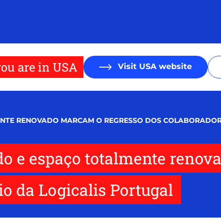
ou are in USA
Visit USA website
ENTE RENOVADO MARCAM O REGRESSO DOS COLABORADORE
do e espaço totalmente renov
io da Logicalis Portugal