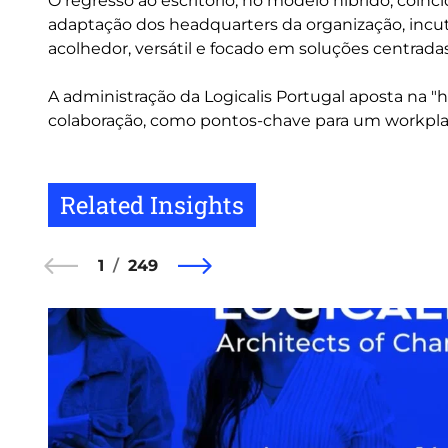
O regresso ao escritório, no modelo híbrido, coi
adaptação dos headquarters da organização, incu
acolhedor, versátil e focado em soluções centrada
A administração da Logicalis Portugal aposta na "
colaboração, como pontos-chave para um workpla
Related Insights
1
249