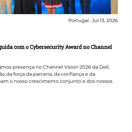
Portugal , Jul 13, 2026
Ne
inguida com o Cybersecurity Award no Channel
Wo
A 
or
mos presença no Channel Vision 2026 da Dell,
ne
da força da parceria, da confiança e da
cus
nam o nosso crescimento conjunto e dos nossos