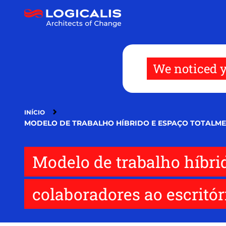
Passar
para
o
conteúdo
principal
We noticed y
INÍCIO
MODELO DE TRABALHO HÍBRIDO E ESPAÇO TOTALM
Modelo de trabalho híbri
colaboradores ao escritór