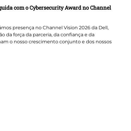
inguida com o Cybersecurity Award no Channel
Wo
A 
or
mos presença no Channel Vision 2026 da Dell,
ne
da força da parceria, da confiança e da
cus
nam o nosso crescimento conjunto e dos nossos