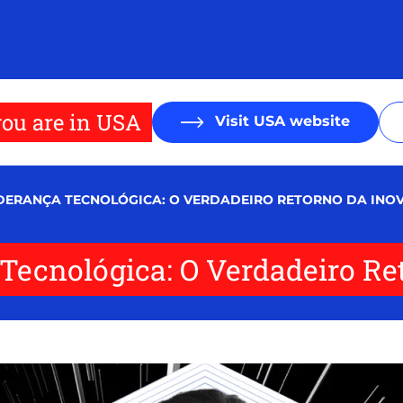
ou are in USA
Visit USA website
IDERANÇA TECNOLÓGICA: O VERDADEIRO RETORNO DA INO
Tecnológica: O Verdadeiro Re