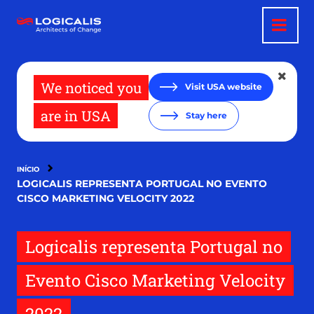
Passar
para
o
conteúdo
principal
We noticed you
Visit USA website
are in USA
Stay here
INÍCIO
LOGICALIS REPRESENTA PORTUGAL NO EVENTO
CISCO MARKETING VELOCITY 2022
Logicalis representa Portugal no
Evento Cisco Marketing Velocity