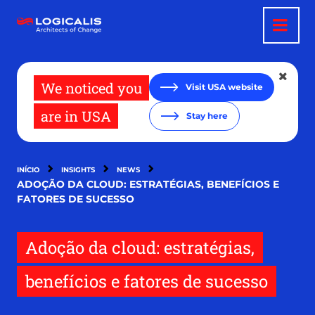
Passar
para
o
conteúdo
principal
We noticed you
Visit USA website
are in USA
Stay here
INÍCIO
INSIGHTS
NEWS
ADOÇÃO DA CLOUD: ESTRATÉGIAS, BENEFÍCIOS E
FATORES DE SUCESSO
Adoção da cloud: estratégias,
benefícios e fatores de sucesso