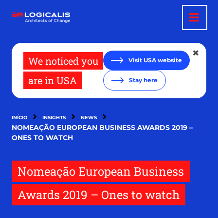
Passar
para
o
conteúdo
principal
We noticed you
Visit USA website
are in USA
Stay here
INÍCIO
INSIGHTS
NEWS
NOMEAÇÃO EUROPEAN BUSINESS AWARDS 2019 –
ONES TO WATCH
Nomeação European Business
Awards 2019 – Ones to watch