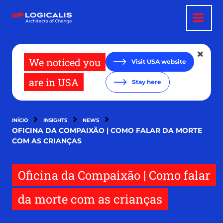
Passar
para
o
conteúdo
principal
We noticed you
Visit USA website
are in USA
Stay here
INÍCIO
INSIGHTS
NEWS
OFICINA DA COMPAIXÃO | COMO FALAR DA MORTE
COM AS CRIANÇAS
Oficina da Compaixão | Como falar
da morte com as crianças