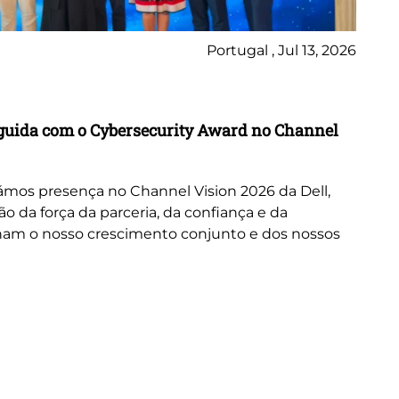
Portugal , Jul 13, 2026
Ne
inguida com o Cybersecurity Award no Channel
Wo
A 
or
mos presença no Channel Vision 2026 da Dell,
ne
da força da parceria, da confiança e da
cus
nam o nosso crescimento conjunto e dos nossos