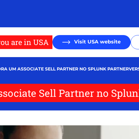
ou are in USA
Visit USA website
GORA UM ASSOCIATE SELL PARTNER NO SPLUNK PARTNERVER
ssociate Sell Partner no Splu