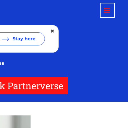
Stay here
SE
nk Partnerverse