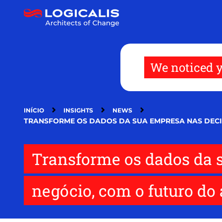
Passar
para
o
conteúdo
principal
We noticed y
INÍCIO
INSIGHTS
NEWS
TRANSFORME OS DADOS DA SUA EMPRESA NAS DEC
Transforme os dados da 
negócio, com o futuro d