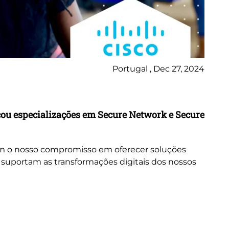
Portugal , Dec 27, 2024
Ne
çou especializações em Secure Network e Secure
Ci
De
tem o nosso compromisso em oferecer soluções
Em 
 suportam as transformações digitais dos nossos
of
in
e e