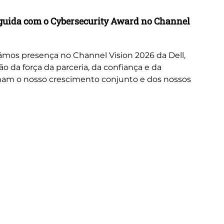
inguida com o Cybersecurity Award no Channel
Wo
A 
or
mos presença no Channel Vision 2026 da Dell,
ne
da força da parceria, da confiança e da
cus
nam o nosso crescimento conjunto e dos nossos