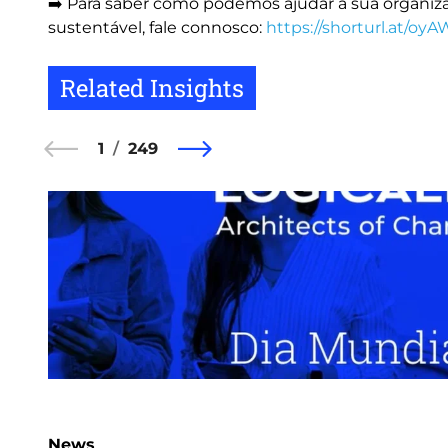
➡️ Para saber como podemos ajudar a sua organiza
sustentável, fale connosco:
https://shorturl.at/oy
Related Insights
1
249
News