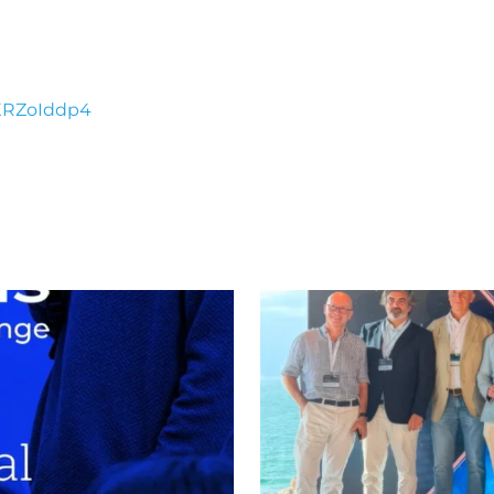
8XRZoIddp4