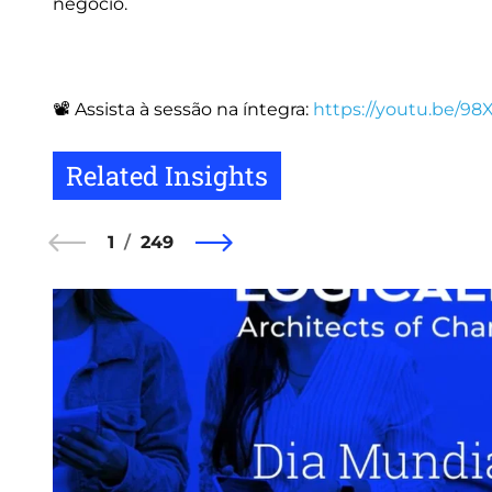
negócio.
📽️ Assista à sessão na íntegra:
https://youtu.be/9
Related Insights
1
249