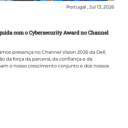
Portugal , Jul 13, 2026
Ne
inguida com o Cybersecurity Award no Channel
Wo
A 
or
mos presença no Channel Vision 2026 da Dell,
ne
da força da parceria, da confiança e da
cus
nam o nosso crescimento conjunto e dos nossos