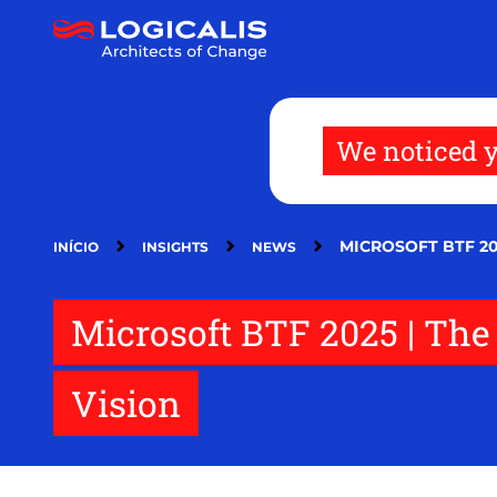
Passar
para
o
conteúdo
principal
We noticed y
MICROSOFT BTF 20
INÍCIO
INSIGHTS
NEWS
Microsoft BTF 2025 | Th
Vision