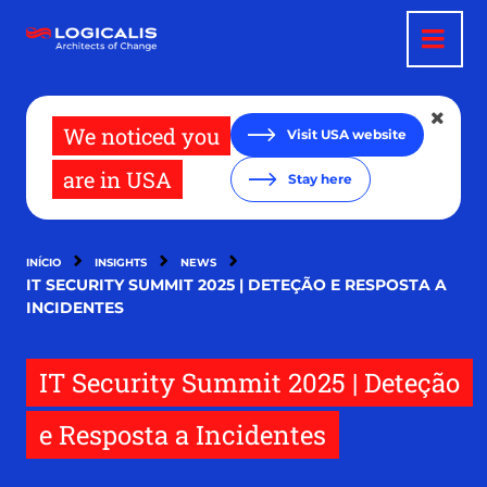
Passar
para
o
conteúdo
principal
We noticed you
Visit USA website
are in USA
Stay here
INÍCIO
INSIGHTS
NEWS
IT SECURITY SUMMIT 2025 | DETEÇÃO E RESPOSTA A
INCIDENTES
IT Security Summit 2025 | Deteção
e Resposta a Incidentes