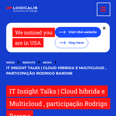
Passar
para
o
conteúdo
principal
We noticed you
Visit USA website
are in USA
Stay here
INÍCIO
INSIGHTS
NEWS
IT INSIGHT TALKS | CLOUD HÍBRIDA E MULTICLOUD ,
PARTICIPAÇÃO RODRIGO BARONE
IT Insight Talks | Cloud híbrida e
Multicloud , participação Rodrigo