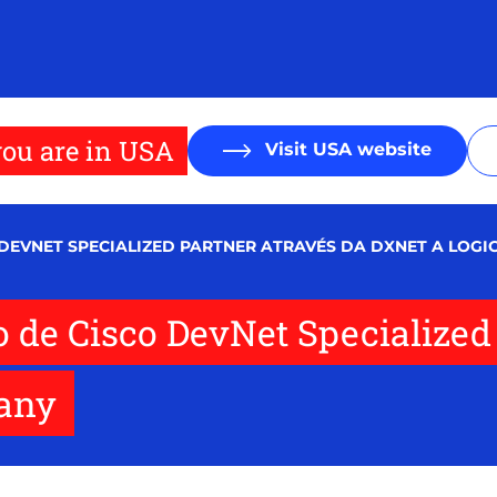
ou are in USA
Visit USA website
 DEVNET SPECIALIZED PARTNER ATRAVÉS DA DXNET A LOGI
o de Cisco DevNet Specialized
any