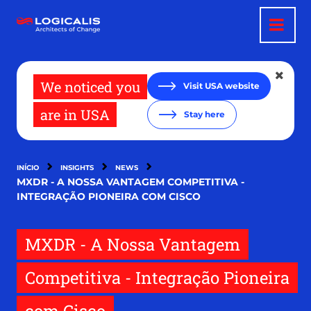
Passar
para
o
conteúdo
principal
We noticed you
Visit USA website
are in USA
Stay here
INÍCIO
INSIGHTS
NEWS
MXDR - A NOSSA VANTAGEM COMPETITIVA -
INTEGRAÇÃO PIONEIRA COM CISCO
MXDR - A Nossa Vantagem
Competitiva - Integração Pioneira