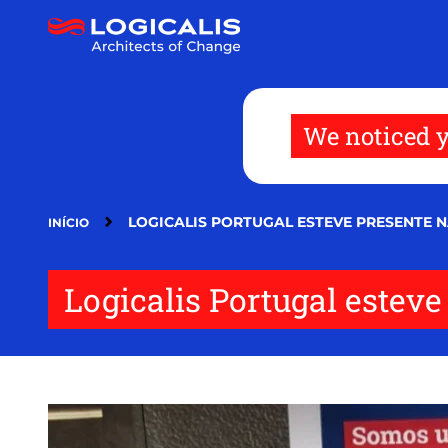
Passar
para
o
conteúdo
principal
We noticed y
LOGICALIS PORTUGAL ESTEVE PRESENTE 
INÍCIO
Logicalis Portugal estev