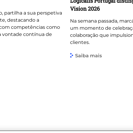
Logicalis Portugal dist
Vision 2026
o, partilha a sua perspetiva
te, destacando a
Na semana passada, marcá
, com competências como
um momento de celebração 
 a vontade contínua de
colaboração que impulsio
clientes.
Saiba mais