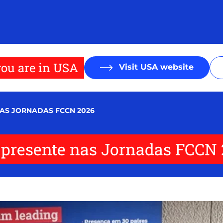
ou are in USA
Visit USA website
NAS JORNADAS FCCN 2026
e presente nas Jornadas FCCN