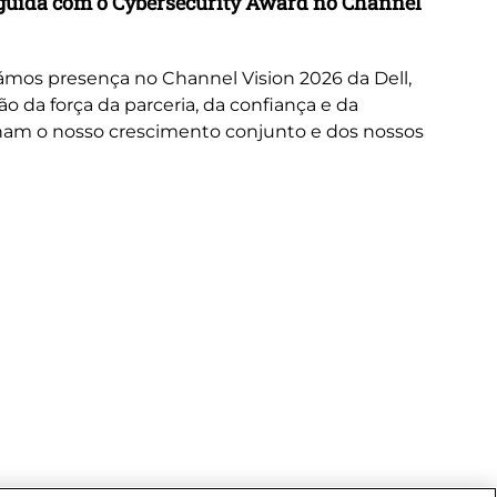
inguida com o Cybersecurity Award no Channel
Wo
A 
or
mos presença no Channel Vision 2026 da Dell,
ne
da força da parceria, da confiança e da
cus
nam o nosso crescimento conjunto e dos nossos