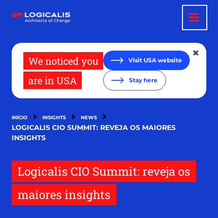
Passar
para
o
conteúdo
principal
We noticed you
Visit USA website
are in USA
Stay here
INÍCIO
INSIGHTS
NEWS
LOGICALIS CIO SUMMIT: REVEJA OS MAIORES
INSIGHTS
Logicalis CIO Summit: reveja os
maiores insights