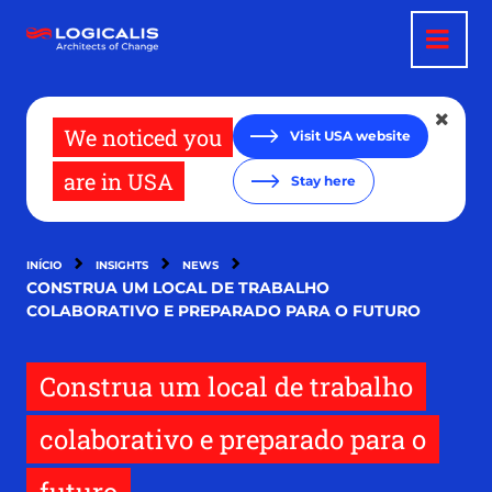
Passar
para
o
conteúdo
principal
We noticed you
Visit USA website
are in USA
Stay here
INÍCIO
INSIGHTS
NEWS
CONSTRUA UM LOCAL DE TRABALHO
COLABORATIVO E PREPARADO PARA O FUTURO
Construa um local de trabalho
colaborativo e preparado para o