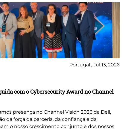
Portugal , Jul 13, 2026
Ne
inguida com o Cybersecurity Award no Channel
Wo
A 
or
mos presença no Channel Vision 2026 da Dell,
ne
da força da parceria, da confiança e da
cus
nam o nosso crescimento conjunto e dos nossos