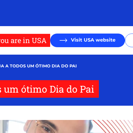
ou are in USA
Visit USA website
JA A TODOS UM ÓTIMO DIA DO PAI
s um ótimo Dia do Pai