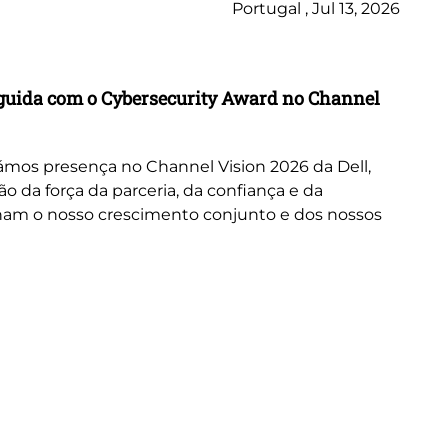
Portugal , Jul 13, 2026
Ne
inguida com o Cybersecurity Award no Channel
Wo
A 
or
mos presença no Channel Vision 2026 da Dell,
ne
da força da parceria, da confiança e da
cus
nam o nosso crescimento conjunto e dos nossos