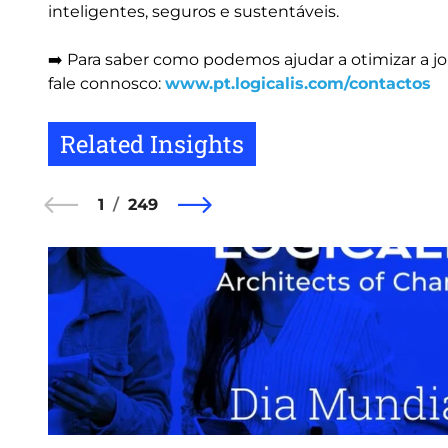
inteligentes, seguros e sustentáveis.
➡️ Para saber como podemos ajudar a otimizar a jo
fale connosco:
www.pt.logicalis.com/contactos
Related Insights
1
249