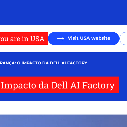
ou are in USA
Visit USA website
URANÇA: O IMPACTO DA DELL AI FACTORY
 Impacto da Dell AI Factory