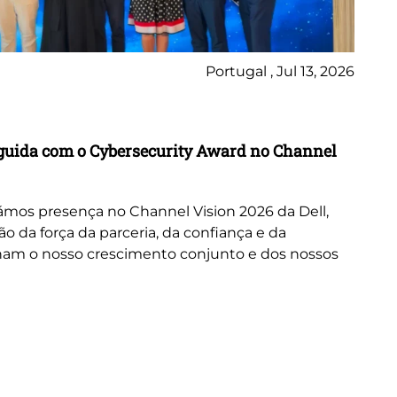
Portugal , Jul 13, 2026
Ne
inguida com o Cybersecurity Award no Channel
Wo
A 
or
mos presença no Channel Vision 2026 da Dell,
ne
da força da parceria, da confiança e da
cus
nam o nosso crescimento conjunto e dos nossos