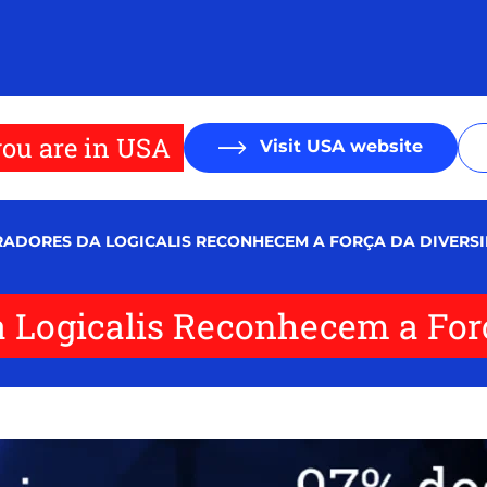
ou are in USA
Visit USA website
ADORES DA LOGICALIS RECONHECEM A FORÇA DA DIVERS
a Logicalis Reconhecem a For