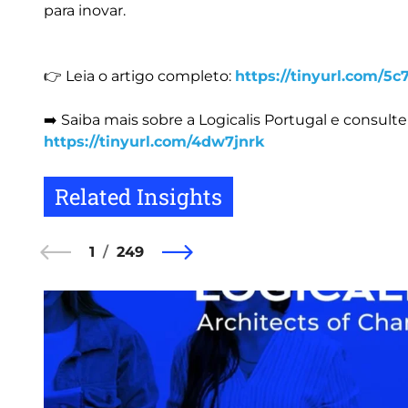
para inovar.
👉 Leia o artigo completo:
https://tinyurl.com/5
➡️ Saiba mais sobre a Logicalis Portugal e consul
https://tinyurl.com/4dw7jnrk
Related Insights
1
249