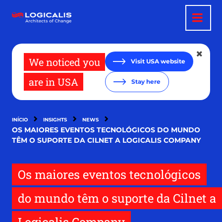
Passar
para
o
conteúdo
principal
We noticed you
Visit USA website
are in USA
Stay here
INÍCIO
INSIGHTS
NEWS
OS MAIORES EVENTOS TECNOLÓGICOS DO MUNDO
TÊM O SUPORTE DA CILNET A LOGICALIS COMPANY
Os maiores eventos tecnológicos
do mundo têm o suporte da Cilnet a