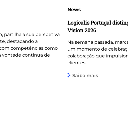
News
Logicalis Portugal dist
Vision 2026
o, partilha a sua perspetiva
te, destacando a
Na semana passada, marcá
, com competências como
um momento de celebração 
 a vontade contínua de
colaboração que impulsio
clientes.
Saiba mais