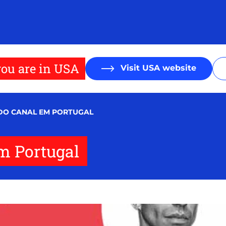
ou are in USA
Visit USA website
DO CANAL EM PORTUGAL
em Portugal