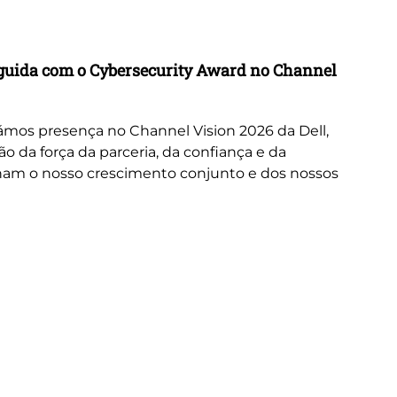
Ne
inguida com o Cybersecurity Award no Channel
Wo
A 
or
mos presença no Channel Vision 2026 da Dell,
ne
da força da parceria, da confiança e da
cus
nam o nosso crescimento conjunto e dos nossos