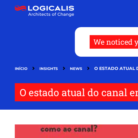
Passar
para
o
conteúdo
principal
We noticed y
O ESTADO ATUAL 
INÍCIO
INSIGHTS
NEWS
O estado atual do canal 