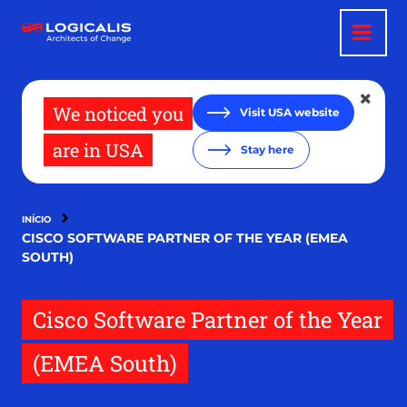
Passar
para
o
conteúdo
principal
We noticed you
Visit USA website
are in USA
Stay here
INÍCIO
CISCO SOFTWARE PARTNER OF THE YEAR (EMEA
SOUTH)
Cisco Software Partner of the Year
(EMEA South)