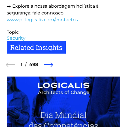
➡️ Explore a nossa abordagem holística à
segurança; fale connosco:
www.pt.logicalis.com/contactos
Topic
Security
Related Insights
1
498