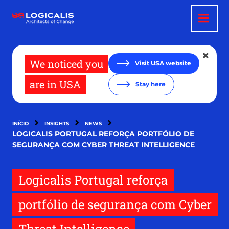
Passar
para
o
conteúdo
principal
We noticed you
Visit USA website
are in USA
Stay here
INÍCIO
INSIGHTS
NEWS
LOGICALIS PORTUGAL REFORÇA PORTFÓLIO DE
SEGURANÇA COM CYBER THREAT INTELLIGENCE
Logicalis Portugal reforça
portfólio de segurança com Cyber