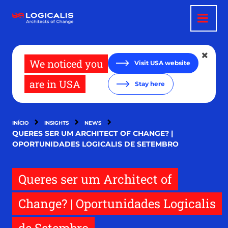
Passar
para
o
conteúdo
principal
We noticed you
Visit USA website
are in USA
Stay here
INÍCIO
INSIGHTS
NEWS
QUERES SER UM ARCHITECT OF CHANGE? |
OPORTUNIDADES LOGICALIS DE SETEMBRO
Queres ser um Architect of
Change? | Oportunidades Logicalis