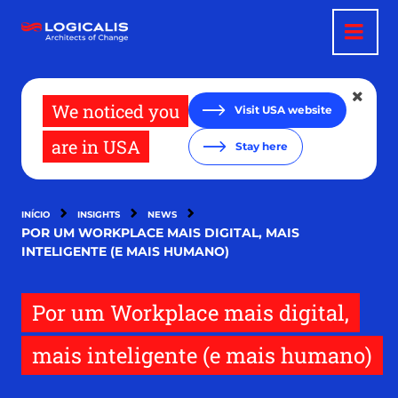
Passar
para
o
conteúdo
principal
We noticed you
Visit USA website
are in USA
Stay here
INÍCIO
INSIGHTS
NEWS
POR UM WORKPLACE MAIS DIGITAL, MAIS
INTELIGENTE (E MAIS HUMANO)
Por um Workplace mais digital,
mais inteligente (e mais humano)