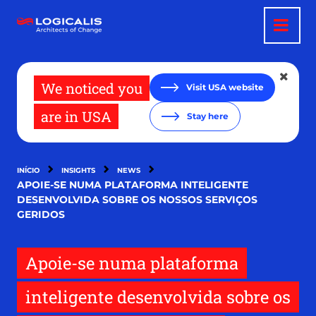
Passar
para
o
conteúdo
principal
We noticed you
Visit USA website
are in USA
Stay here
INÍCIO
INSIGHTS
NEWS
APOIE-SE NUMA PLATAFORMA INTELIGENTE
DESENVOLVIDA SOBRE OS NOSSOS SERVIÇOS
GERIDOS
Apoie-se numa plataforma
inteligente desenvolvida sobre os