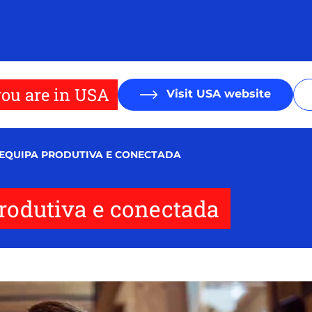
ou are in USA
Visit USA website
EQUIPA PRODUTIVA E CONECTADA
rodutiva e conectada