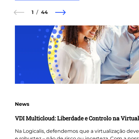
1
44
News
VDI Multicloud: Liberdade e Controlo na Virtua
Na Logicalis, defendemos que a virtualização deve
e robustez – não de risco ou incerteza. Com a nos