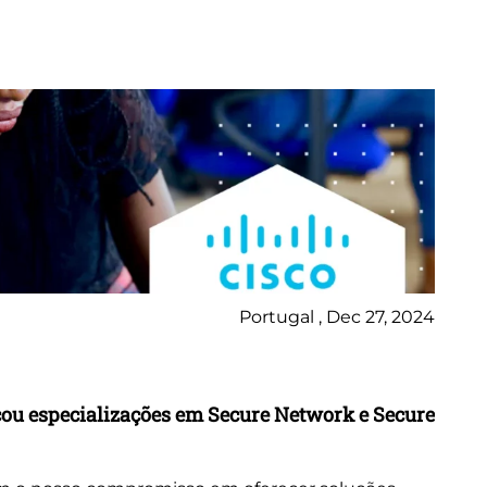
Portugal , Dec 27, 2024
Ne
çou especializações em Secure Network e Secure
Ci
De