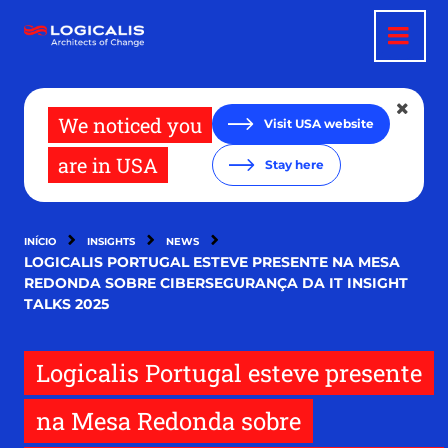
Passar
para
o
conteúdo
principal
We noticed you
Visit USA website
are in USA
Stay here
INÍCIO
INSIGHTS
NEWS
LOGICALIS PORTUGAL ESTEVE PRESENTE NA MESA
REDONDA SOBRE CIBERSEGURANÇA DA IT INSIGHT
TALKS 2025
Logicalis Portugal esteve presente
na Mesa Redonda sobre