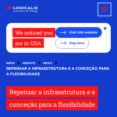
Passar
para
o
conteúdo
principal
We noticed you
Visit USA website
are in USA
Stay here
INÍCIO
INSIGHTS
NEWS
REPENSAR A INFRAESTRUTURA E A CONCEÇÃO PARA
A FLEXIBILIDADE
Repensar a infraestrutura e a
conceção para a flexibilidade