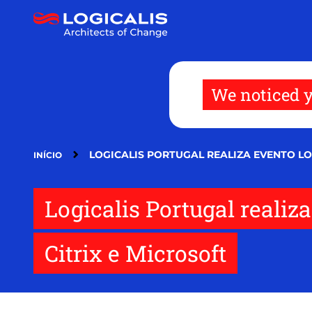
Passar
para
o
conteúdo
principal
We noticed y
LOGICALIS PORTUGAL REALIZA EVENTO LO
INÍCIO
Logicalis Portugal reali
Citrix e Microsoft