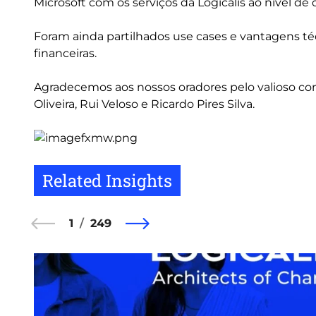
Microsoft com os serviços da Logicalis ao nível 
Foram ainda partilhados use cases e vantagens t
financeiras.
Agradecemos aos nossos oradores pelo valioso cont
Oliveira, Rui Veloso e Ricardo Pires Silva.
Related Insights
1
249