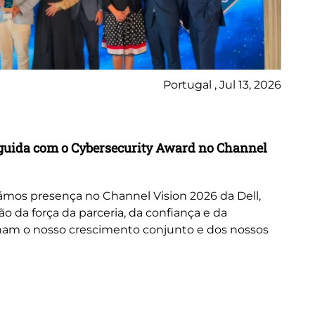
Portugal , Jul 13, 2026
Ne
inguida com o Cybersecurity Award no Channel
Wo
A 
or
mos presença no Channel Vision 2026 da Dell,
ne
da força da parceria, da confiança e da
cus
nam o nosso crescimento conjunto e dos nossos