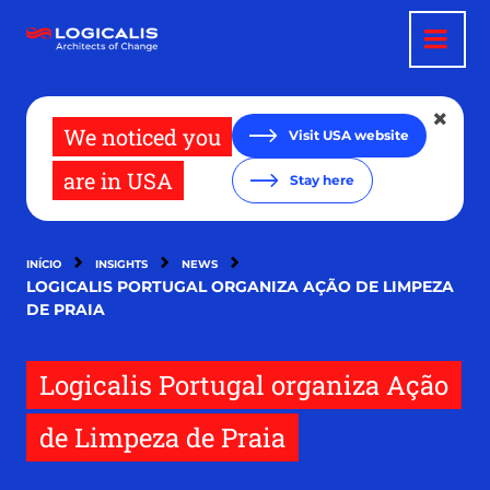
Passar
para
o
conteúdo
principal
We noticed you
Visit USA website
are in USA
Stay here
INÍCIO
INSIGHTS
NEWS
LOGICALIS PORTUGAL ORGANIZA AÇÃO DE LIMPEZA
DE PRAIA
Logicalis Portugal organiza Ação
de Limpeza de Praia