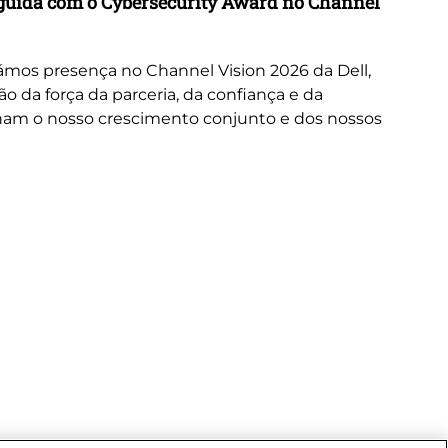
inguida com o Cybersecurity Award no Channel
Wo
A 
or
mos presença no Channel Vision 2026 da Dell,
ne
da força da parceria, da confiança e da
cus
nam o nosso crescimento conjunto e dos nossos