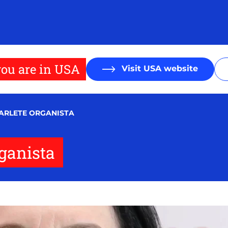
ou are in USA
Visit USA website
| ARLETE ORGANISTA
rganista