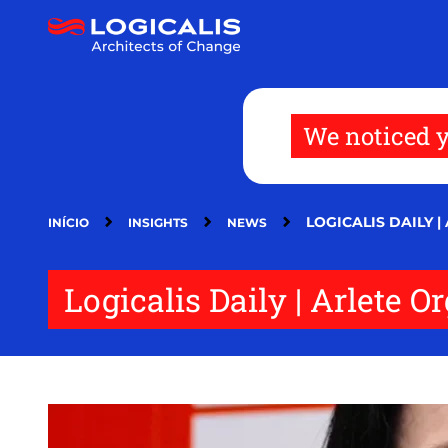
Passar
para
o
conteúdo
principal
We noticed y
LOGICALIS DAILY 
INÍCIO
INSIGHTS
NEWS
Logicalis Daily | Arlete O