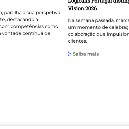
Logicalis Portugal dist
Vision 2026
o, partilha a sua perspetiva
te, destacando a
Na semana passada, marcá
, com competências como
um momento de celebração 
 a vontade contínua de
colaboração que impulsio
clientes.
Saiba mais