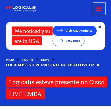
Passar
para
o
conteúdo
principal
We noticed you
Visit USA website
are in USA
Stay here
INÍCIO
INSIGHTS
NEWS
LOGICALIS ESTEVE PRESENTE NO CISCO LIVE EMEA
Logicalis esteve presente no Cisco
LIVE EMEA