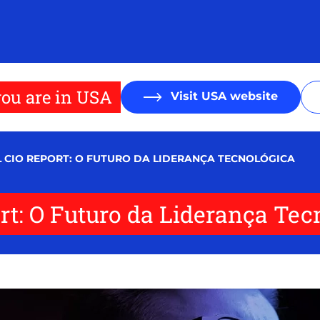
ou are in USA
Visit USA website
L CIO REPORT: O FUTURO DA LIDERANÇA TECNOLÓGICA
ort: O Futuro da Liderança Tec