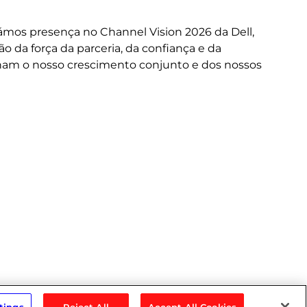
A 
or
mos presença no Channel Vision 2026 da Dell,
ne
da força da parceria, da confiança e da
cus
nam o nosso crescimento conjunto e dos nossos
do