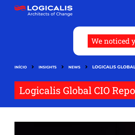
Passar
para
o
conteúdo
principal
We noticed y
LOGICALIS GLOBA
INÍCIO
INSIGHTS
NEWS
Logicalis Global CIO Rep