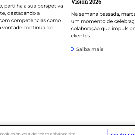
Vision 2026
o, partilha a sua perspetiva
te, destacando a
Na semana passada, marcá
, com competências como
um momento de celebração 
 a vontade contínua de
colaboração que impulsio
clientes.
Saiba mais
Política de Privacidade
Política do Sistema de Gestão Integra
f cookies on your device to enhance site