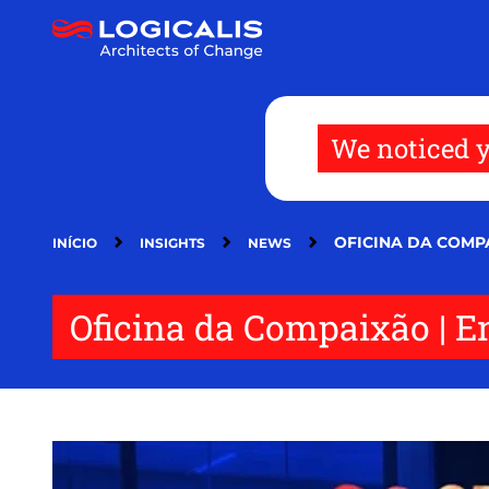
Passar
para
o
conteúdo
principal
We noticed y
OFICINA DA COMP
INÍCIO
INSIGHTS
NEWS
Oficina da Compaixão | 