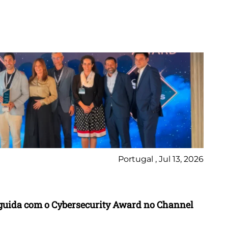
Portugal , Jul 13, 2026
Ne
inguida com o Cybersecurity Award no Channel
Wo
A 