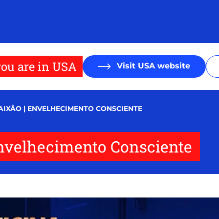
ou are in USA
Visit USA website
AIXÃO | ENVELHECIMENTO CONSCIENTE
Envelhecimento Consciente