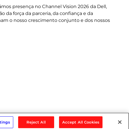
or
mos presença no Channel Vision 2026 da Dell,
ne
da força da parceria, da confiança e da
cus
nam o nosso crescimento conjunto e dos nossos
do
tings
Reject All
Accept All Cookies