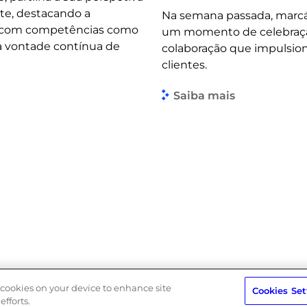
te, destacando a
Na semana passada, marcá
, com competências como
um momento de celebração 
 a vontade contínua de
colaboração que impulsio
clientes.
Saiba mais
Política de Privacidade
Política do Sistema de Gestão Integra
f cookies on your device to enhance site
Cookies Set
efforts.