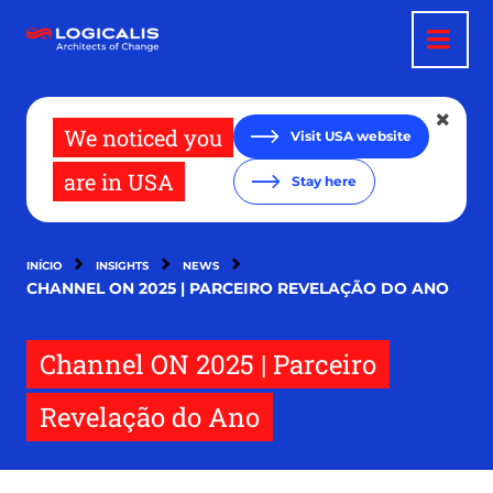
Passar
para
o
conteúdo
principal
We noticed you
Visit USA website
are in USA
Stay here
INÍCIO
INSIGHTS
NEWS
CHANNEL ON 2025 | PARCEIRO REVELAÇÃO DO ANO
Channel ON 2025 | Parceiro
Revelação do Ano