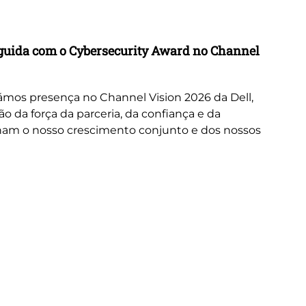
Ne
inguida com o Cybersecurity Award no Channel
Wo
A 
or
mos presença no Channel Vision 2026 da Dell,
ne
da força da parceria, da confiança e da
cus
nam o nosso crescimento conjunto e dos nossos