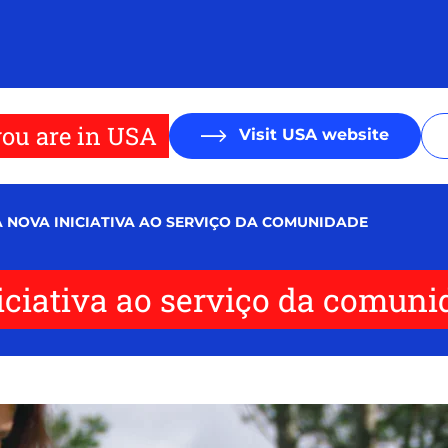
ou are in USA
Visit USA website
A NOVA INICIATIVA AO SERVIÇO DA COMUNIDADE
niciativa ao serviço da comun