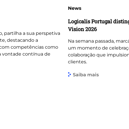
News
Logicalis Portugal dist
Vision 2026
o, partilha a sua perspetiva
te, destacando a
Na semana passada, marcá
, com competências como
um momento de celebração 
 a vontade contínua de
colaboração que impulsio
clientes.
Saiba mais