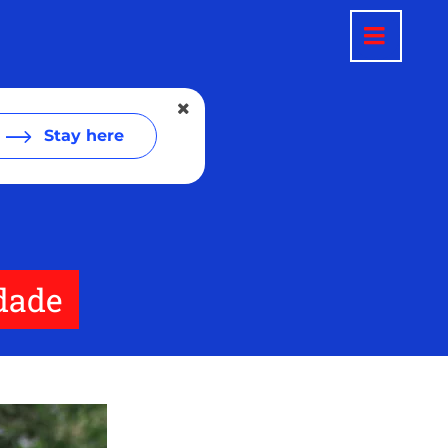
Stay here
idade