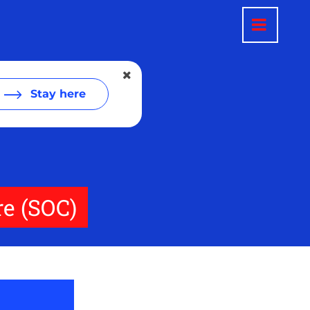
Stay here
re (SOC)