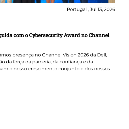
Portugal , Jul 13, 2026
Ne
inguida com o Cybersecurity Award no Channel
Wo
A 
or
mos presença no Channel Vision 2026 da Dell,
ne
da força da parceria, da confiança e da
cus
nam o nosso crescimento conjunto e dos nossos