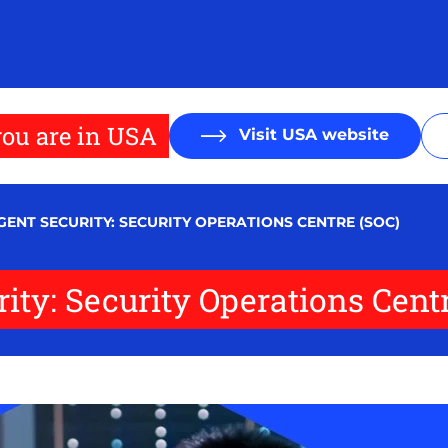
ou are in USA
Visit USA website
IGENT SECURITY: SECURITY OPERATIONS CENTRE (SOC)
rity: Security Operations Cent