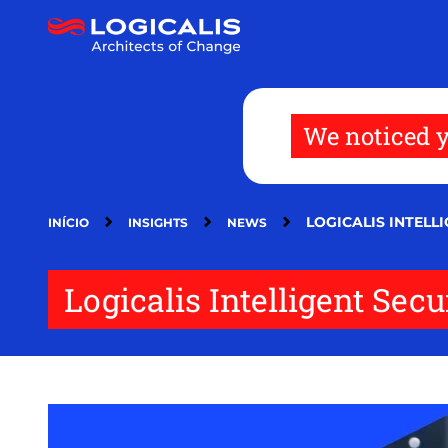
Passar
para
o
conteúdo
principal
We noticed y
LOGICALIS INTELL
INÍCIO
INSIGHTS
NEWS
Logicalis Intelligent Secu