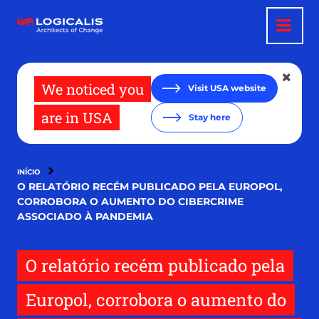
Passar
para
o
conteúdo
principal
We noticed you
Visit USA website
are in USA
Stay here
INÍCIO
O RELATÓRIO RECÉM PUBLICADO PELA EUROPOL,
CORROBORA O AUMENTO DO CIBERCRIME
ASSOCIADO À PANDEMIA
O relatório recém publicado pela
Europol, corrobora o aumento do