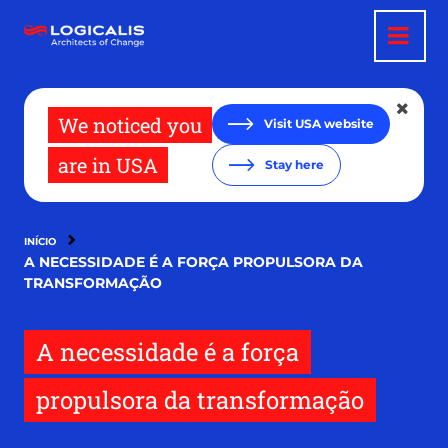
Passar
para
o
conteúdo
principal
We noticed you
Visit USA website
are in USA
Stay here
INÍCIO
A NECESSIDADE É A FORÇA PROPULSORA DA
TRANSFORMAÇÃO
A necessidade é a força
propulsora da transformação